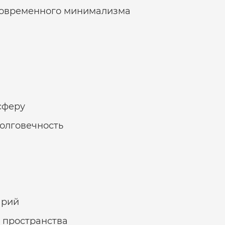
 современного минимализма
сферу
долговечность
арий
 пространства