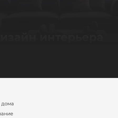
изайн интерьера
 дома
вание