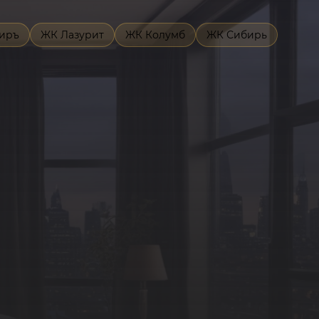
иръ
ЖК Лазурит
ЖК Колумб
ЖК Сибирь