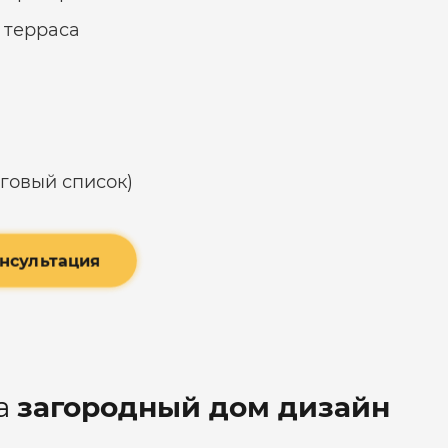
 терраса
оговый список)
онсультация
а
загородный дом дизайн