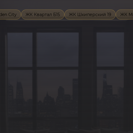
den City
ЖК Квартал Б15
ЖК Шкиперский 19
ЖК М