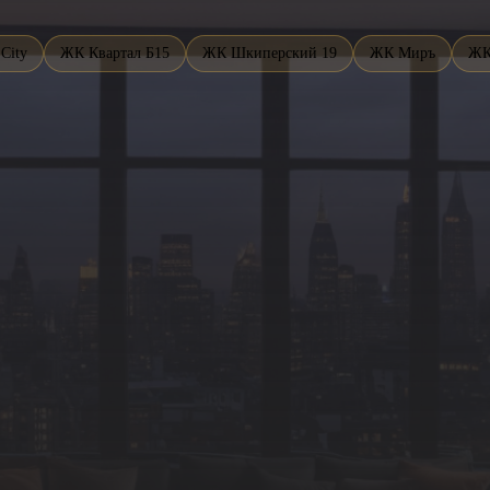
City
ЖК Квартал Б15
ЖК Шкиперский 19
ЖК Миръ
ЖК