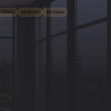
 Лазурит
ЖК Колумб
ЖК Сибирь