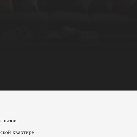
к
й вызов
вской квартире