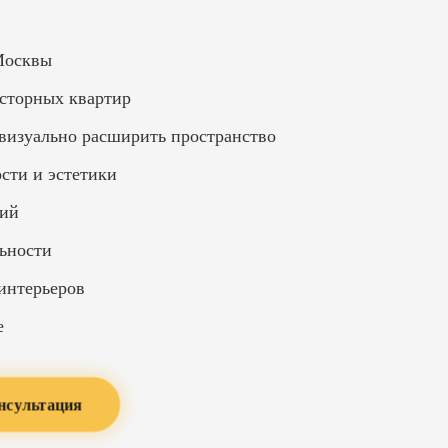
 Москвы
сторных квартир
 визуально расширить пространство
сти и эстетики
рий
ьности
 интерьеров
е
нсультация